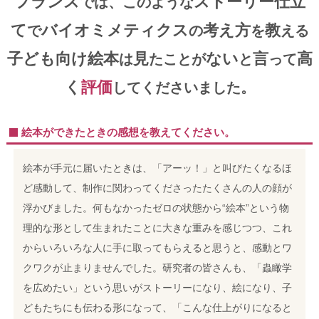
フランス
ストーリー仕立
では、このような
て
バイオミメティクス
考え方
教
で
の
を
える
子ども向け絵本
見
ない
言
高
は
たことが
と
って
く
評価
してくださいました。
絵本ができたときの感想を教えてください。
絵本が手元に届いたときは、「アーッ！」と叫びたくなるほ
ど感動して、制作に関わってくださったたくさんの人の顔が
浮かびました。
何もなかったゼロの状態から“絵本”という物
理的な形として生まれたことに大きな重みを感じつつ、これ
からいろいろな人に手に取ってもらえると思うと、感動とワ
クワクが止まりませんでした。
研究者の皆さんも、「蟲瞰学
を広めたい」という思いがストーリーになり、絵になり、子
どもたちにも伝わる形になって、「こんな仕上がりになると