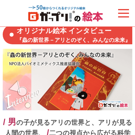
オリジナル絵本 インタビュー
『蟲の新世界－アリとのぞく、みんなの未来』
/ 男
の子が見るアリの世界と、アリが見る
/
人間の世界、
二つの視点から広がる科学