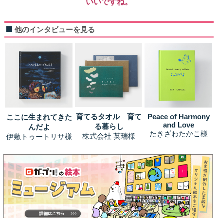
いいですね。
他のインタビューを見る
Peace of Harmony
育てるタオル 育て
ここに生まれてきた
and Love
る暮らし
んだよ
たきざわたかこ様
株式会社 英瑞様
伊敷トゥートリサ様