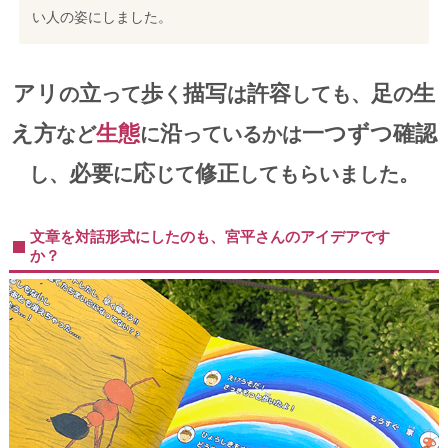
い人の姿にしました。
アリ
立
歩
描写
許容
足
生
の
って
く
は
しても、
の
え方
生態
沿
一つずつ確認
など
に
っているかは
必要
応
修正
し、
に
じて
してもらいました。
文章を対話形式にしたのも、宮平さんのアイデアです
か？