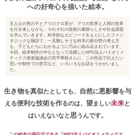
への好奇心を描いた絵本。
主人公の男の子とアリのクロ君が、アリの世界と人間の世界
を行き来しながら、それぞれの技術の素晴らしさや社会課題
を学んでいきます。科学的なエピソードをもとにしたファン
タジックな物語で、一見難しそうな科学の新分野の考え方
も、子どもたちにわかるように巧みに組み込まれています。
今回、絵本制作の中心となって活躍したNPO法人バイオミメ
ティクス推進協議会の宮平華枝さんに、この作品で伝えたい
思いや制作での苦労など、いろいろなお話をうかがいまし
た。
生き物
真似
自然
悪影響
与
を
たとしても、
に
を
便利
技術
作
望
未来
える
な
を
るのは、
ましい
と
思
はいえないなと
うんです。
この絵本の発行元である「NPO法人バイオミメティクス