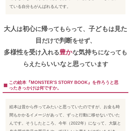
ている自分もがんばれるんです。
大人
初心
帰
子ども
見た
は
に
ってもらって、
は
目
判断
だけで
をせず、
多様性
受
入
豊か
気持ち
を
け
れる
な
になっても
いいな
思
らえたら
と
っています
この絵本『MONSTER'S STORY BOOK』を作ろうと思
ったきっかけは何ですか。
絵本は昔から作ってみたいと思っていたのですが、お金も時
間もかかるイメージがあって、ずっと行動に移せないでいた
んです。そうしたところ、今年（2022年）になって、大阪と