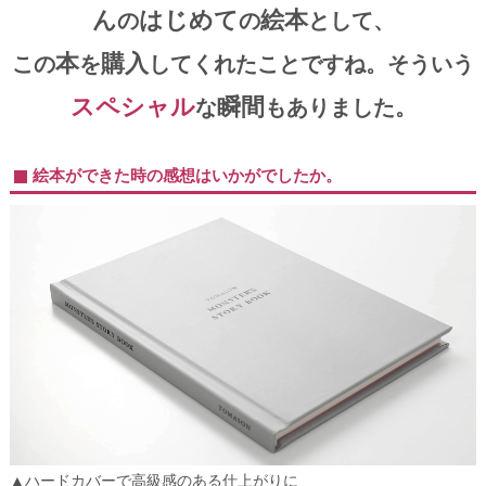
ん
はじめて
絵本
の
の
として、
本
購入
この
を
してくれたことですね。そういう
スペシャル
瞬間
な
もありました。
絵本ができた時の感想はいかがでしたか。
▲ハードカバーで高級感のある仕上がりに