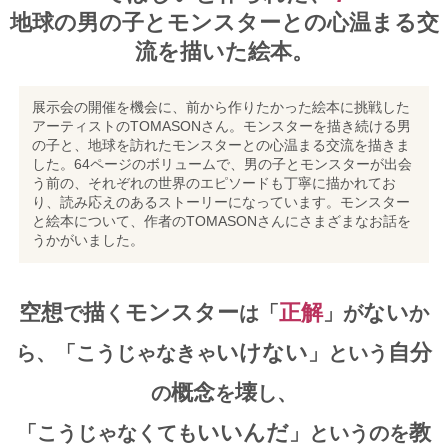
地球の男の子とモンスターとの心温まる交
流を描いた絵本。
展示会の開催を機会に、前から作りたかった絵本に挑戦した
アーティストのTOMASONさん。モンスターを描き続ける男
の子と、地球を訪れたモンスターとの心温まる交流を描きま
した。64ページのボリュームで、男の子とモンスターが出会
う前の、それぞれの世界のエピソードも丁寧に描かれてお
り、読み応えのあるストーリーになっています。モンスター
と絵本について、作者のTOMASONさんにさまざまなお話を
うかがいました。
空想
描
モンスター
正解
ない
で
く
は「
」が
か
いけない
自分
ら、「こうじゃなきゃ
」という
概念
壊
の
を
し、
いいんだ
教
「こうじゃなくても
」というのを