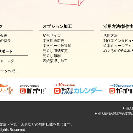
ク
オプション加工
活用方法/製作
金表
変形サイズ
活用方法
の特長
本文用紙変更
制作者インタビュ
本文ページ数追加
絵本ミュージアム
サポート
見返し用紙変更
めぐろのY子絵本
見返し印刷
ャニング
表紙箔押し加工
データ作成
▶ 個
▶ 個人情報の開示等の要望
文章・写真・図表などの無断転載を禁じます。
ights Reserved.