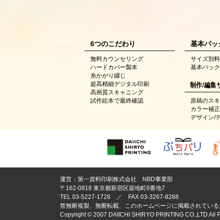
6つのこだわり
基本パッ
無料カウンセリング
サイズ別料
ハードカバー製本
基本パック
糸かがり綴じ
超高精細デジタル印刷
制作/編集
高画質スキャニング
原稿のスキ
試作絵本で最終確認
カラー補正
デザイン/
運営：第一資料印刷株式会社 NBD事業部
〒162-0818 東京都新宿区築地町8番地7
TEL 03-5227-1728 ／ FAX 03-3267-8288
禁無断複製、無断転載、このホームページに掲載されている
Copyright © 2007 DAIICHI SHIRYO PRINTING CO.,LTD All R