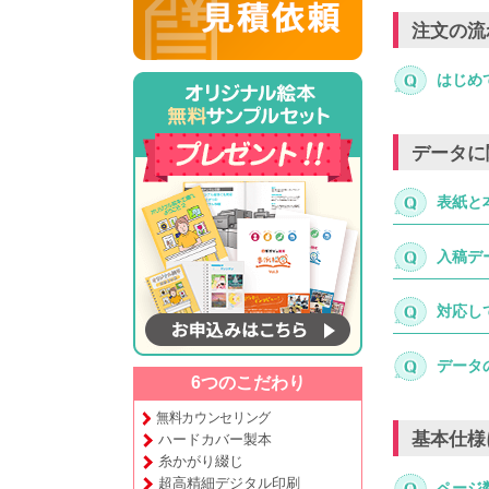
注文の流
はじめ
データに
表紙と
入稿デ
対応し
データ
6つのこだわり
無料カウンセリング
基本仕様
ハードカバー製本
糸かがり綴じ
超高精細デジタル印刷
ページ