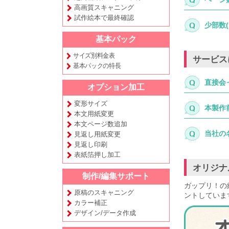
高画質スキャニング
試作絵本で最終確認
少部数
基本パック
サイズ別料金表
サービス
基本パックの特長
直接会
オプション加工
変形サイズ
本製作
本文用紙変更
本文ページ数追加
当社の
見返し用紙変更
見返し印刷
表紙箔押し加工
オリジナ
制作/編集サポート
ガップリ！の
原稿のスキャニング
ントしていま
カラー補正
デザイン/データ作成