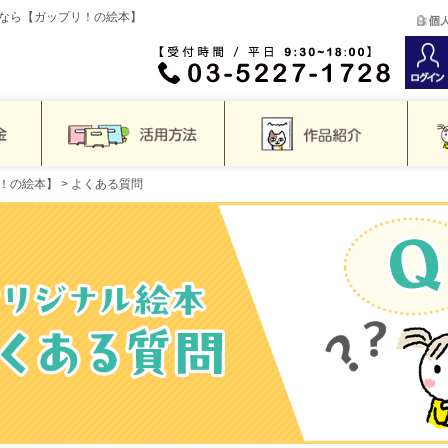
なら【ガップリ！の絵本】
！の絵本】
> よくある質問