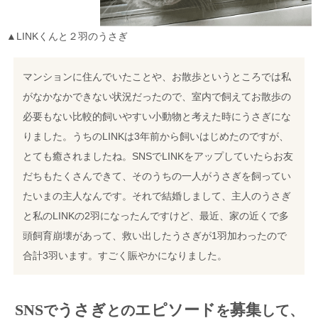
▲LINKくんと２羽のうさぎ
マンションに住んでいたことや、お散歩というところでは私
がなかなかできない状況だったので、室内で飼えてお散歩の
必要もない比較的飼いやすい小動物と考えた時にうさぎにな
りました。うちのLINKは3年前から飼いはじめたのですが、
とても癒されましたね。SNSでLINKをアップしていたらお友
だちもたくさんできて、そのうちの一人がうさぎを飼ってい
たいまの主人なんです。それで結婚しまして、主人のうさぎ
と私のLINKの2羽になったんですけど、最近、家の近くで多
頭飼育崩壊があって、救い出したうさぎが1羽加わったので
合計3羽います。すごく賑やかになりました。
SNS
うさぎ
エピソード
募集
で
との
を
して、