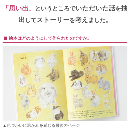
「思い出」
いただいた話
抽
というところで
を
出
ストーリー
考え
して
を
ました。
絵本はどのようにして作られたのですか。
▲色づかいに温かみを感じる最後のページ