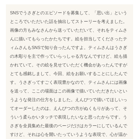
SNSでうさぎとのエピソードを募集して、「思い出」という
ところでいただいた話を抽出してストーリーを考えました。
画像の方もみなさんから送っていただいて、それをティムさ
んに描いてもらったかたちです。絵を担当してくださったテ
ィムさんもSNSで知り合ったんですよ。ティムさんはうさぎ
の木彫りを主で作っていらっしゃる方なんですけど、絵も描
かれていて。その絵を見せていただく機会があったんですが
とても感銘しまして、今回、絵をお願いすることにしたんで
す。うさぎってすごく表現豊かなので、ティムさんには画像
を送って、ここの場面はこの画像で描いていただきたいとい
うような発注の仕方をしました。えんぴつで描いてほしいっ
てオーダーしたのは、えんぴつの方がぬくもりがあって、そ
ういう柔らかいタッチで表現したいなと思ったからです。う
さぎを全員集めた最後のページだけはカラーにしているんで
すけど、それは心を開いたっていうような表現で、心が温か