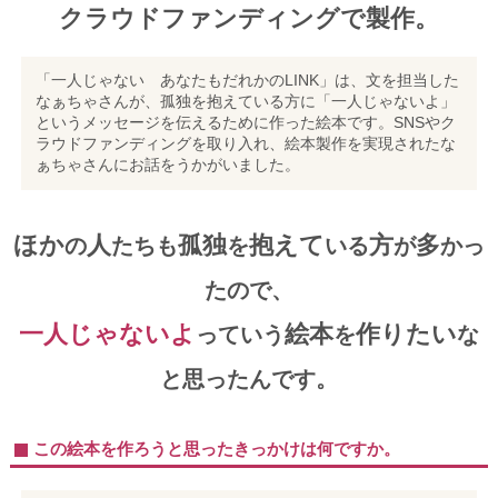
クラウドファンディングで製作。
「一人じゃない あなたもだれかのLINK」は、文を担当した
なぁちゃさんが、孤独を抱えている方に「一人じゃないよ」
というメッセージを伝えるために作った絵本です。SNSやク
ラウドファンディングを取り入れ、絵本製作を実現されたな
ぁちゃさんにお話をうかがいました。
ほか
人
孤独
抱えて
方
多
の
たちも
を
いる
が
かっ
たので、
一人じゃないよ
絵本
作りたい
っていう
を
な
と思ったんです。
この絵本を作ろうと思ったきっかけは何ですか。