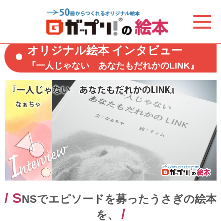
オリジナル絵本 インタビュー
『一人じゃない あなたもだれかのLINK』
/ S
NSでエピソードを募ったうさぎの絵本
/
を、