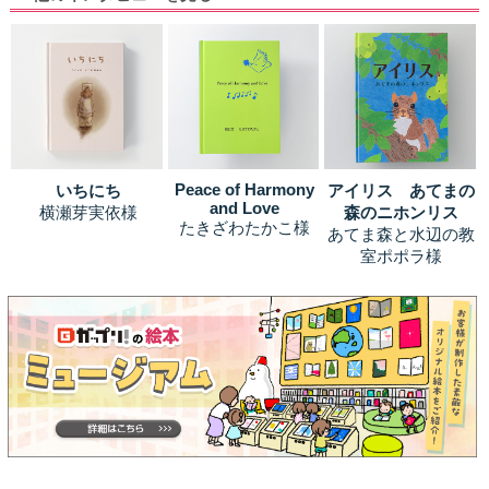
Peace of Harmony
いちにち
アイリス あてまの
and Love
横瀬芽実依様
森のニホンリス
たきざわたかこ様
あてま森と水辺の教
室ポポラ様