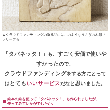
▲クラウドファンディングの返礼品にはこのようなうさぎの木彫り
レリーフも
「タバネッタ！」
すごく安価
使いや
も、
で
すかった
ので、
クラウドファンディング
をする方にとって
とても
いいサービス
思い
は
だなと
ました。
絵本の絵を使って「タバネッタ！」も作られましたが、
作ってみていかがでしたか。