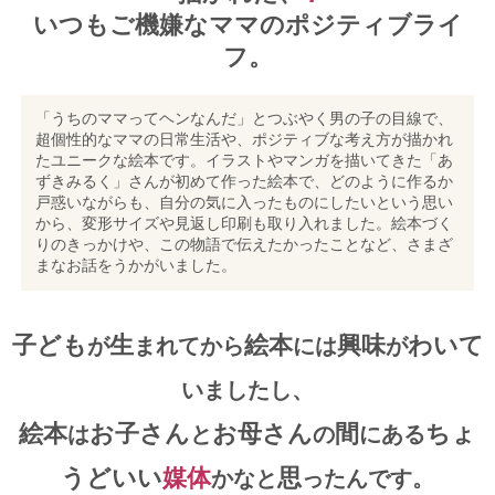
いつもご機嫌なママのポジティブライ
フ。
「うちのママってヘンなんだ」とつぶやく男の子の目線で、
超個性的なママの日常生活や、ポジティブな考え方が描かれ
たユニークな絵本です。イラストやマンガを描いてきた「あ
ずきみるく」さんが初めて作った絵本で、どのように作るか
戸惑いながらも、自分の気に入ったものにしたいという思い
から、変形サイズや見返し印刷も取り入れました。絵本づく
りのきっかけや、この物語で伝えたかったことなど、さまざ
まなお話をうかがいました。
子ども
生
絵本
興味
わいて
が
まれてから
には
が
いましたし、
絵本
お子さん
お母さん
間
ちょ
は
と
の
にある
うどいい
媒体
思
かなと
ったんです。