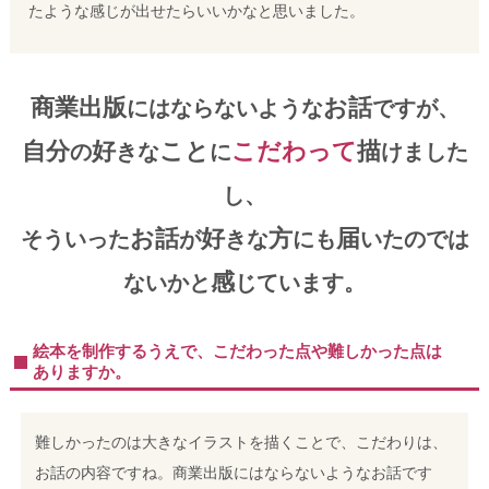
たような感じが出せたらいいかなと思いました。
商業出版
お話
にはならないような
ですが、
自分
好
こと
こだわって
描
の
きな
に
けました
し、
お話
好
方
届
そういった
が
きな
にも
いたのでは
感
ないかと
じています。
絵本を制作するうえで、こだわった点や難しかった点は
ありますか。
難しかったのは大きなイラストを描くことで、こだわりは、
お話の内容ですね。商業出版にはならないようなお話です