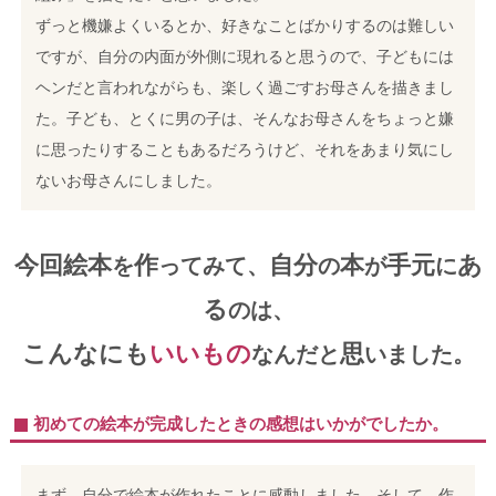
ずっと機嫌よくいるとか、好きなことばかりするのは難しい
ですが、自分の内面が外側に現れると思うので、子どもには
ヘンだと言われながらも、楽しく過ごすお母さんを描きまし
た。子ども、とくに男の子は、そんなお母さんをちょっと嫌
に思ったりすることもあるだろうけど、それをあまり気にし
ないお母さんにしました。
今回絵本
作
自分
本
手元
あ
を
ってみて、
の
が
に
る
のは、
こんなにも
いいもの
思
なんだと
いました。
初めての絵本が完成したときの感想はいかがでしたか。
まず、自分で絵本が作れたことに感動しました。そして、作