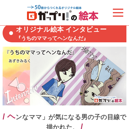
オリジナル絵本 インタビュー
『うちのママってヘンなんだ』
/ ヘ
ンなママ」が気になる男の子の目線で
/
描かれた、