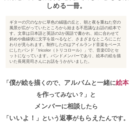
しめる一冊。
ギターの穴のなかに草色の絨毯の丘と、朝と夜を重ねた空の
風景が広がっていたところから始まる不思議なお話の絵本で
す。文章は日本語と英語の2か国語で書かれ、絵に合わせて
斜めや曲線状に文字を並べるなど、さまざまなところにこだ
わりが見られます。制作したのはアイルランド音楽をベース
にしたバンド「tricolor（トリコロール）」で、音楽CDとセ
ットになっています。バンドメンバーであり、絵本の絵を描
いた長尾晃司さんにお話をうかがいました。
僕
絵
描
アルバム
一緒
絵本
「
が
を
くので、
と
に
作
を
ってみない？」と
メンバー
相談
に
したら
いいよ！
返事
もらえた
「
」という
が
んです。