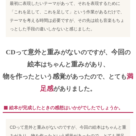
最初に表現したいテーマがあって、それを表現するために
「これを足して、これを足して」という作業があるだけで、
テーマを考える時間は必要ですが、その先は絵も音楽もちょ
っとした手段の違いしかないと感じました。
CD
意外
重み
ない
今回
って
と
が
のですが、
の
絵本
重み
はちゃんと
があり、
物
作
感覚
満
を
ったという
があったので、とても
足感
がありました。
絵本が完成したときの感想はいかがでしたでしょうか。
CDって意外と重みがないのですが、今回の絵本はちゃんと重
みがあり、物を作ったという感覚があったので、とても満足