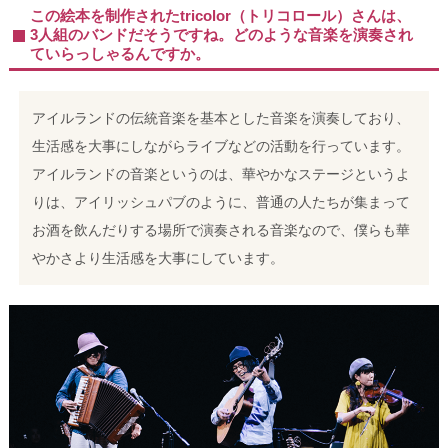
この絵本を制作されたtricolor（トリコロール）さんは、
3人組のバンドだそうですね。どのような音楽を演奏され
ていらっしゃるんですか。
アイルランドの伝統音楽を基本とした音楽を演奏しており、
生活感を大事にしながらライブなどの活動を行っています。
アイルランドの音楽というのは、華やかなステージというよ
りは、アイリッシュパブのように、普通の人たちが集まって
お酒を飲んだりする場所で演奏される音楽なので、僕らも華
やかさより生活感を大事にしています。