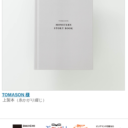
TOMASON 様
上製本（糸かがり綴じ）