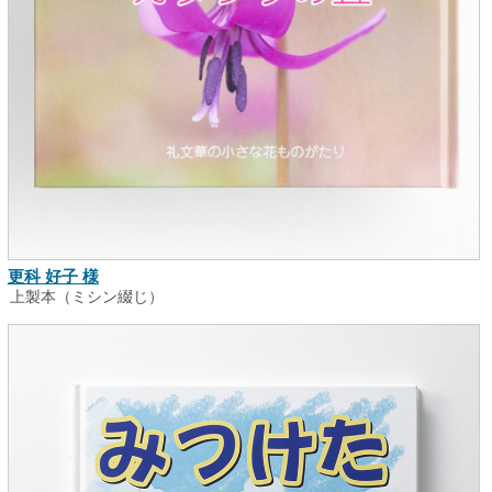
更科 好子 様
上製本（ミシン綴じ）