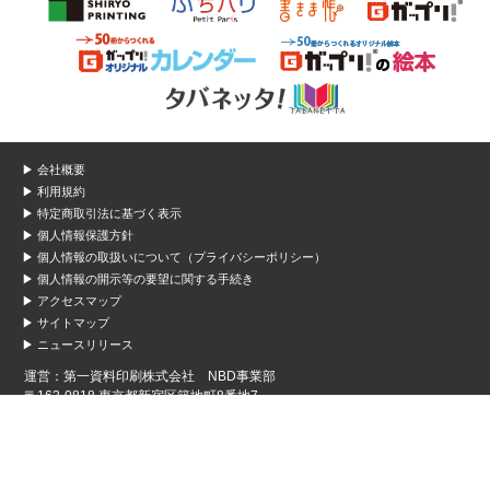
▶ 会社概要
▶ 利用規約
▶ 特定商取引法に基づく表示
▶ 個人情報保護方針
▶ 個人情報の取扱いについて（プライバシーポリシー）
▶ 個人情報の開示等の要望に関する手続き
▶ アクセスマップ
▶ サイトマップ
▶ ニュースリリース
運営：第一資料印刷株式会社 NBD事業部
〒162-0818 東京都新宿区築地町8番地7
TEL 03-5227-1728 ／ FAX 03-3267-8288
禁無断複製、無断転載、このホームページに掲載されている文章・写真・
図表などの無断転載を禁じます。
Copyright © 2007 DAIICHI SHIRYO PRINTING CO.,LTD All Rights