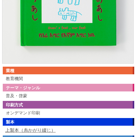
業種
教育機関
テーマ・ジャンル
普及・啓蒙
印刷方式
オンデマンド印刷
製本
上製本（糸かがり綴じ）