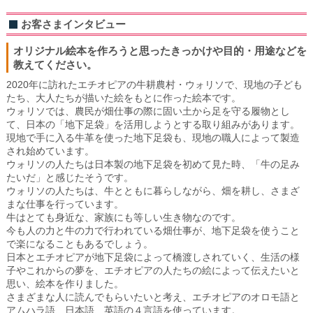
お客さまインタビュー
オリジナル絵本を作ろうと思ったきっかけや目的・用途などを
教えてください。
2020年に訪れたエチオピアの牛耕農村・ウォリソで、現地の子ども
たち、大人たちが描いた絵をもとに作った絵本です。
ウォリソでは、農民が畑仕事の際に固い土から足を守る履物とし
て、日本の「地下足袋」を活用しようとする取り組みがあります。
現地で手に入る牛革を使った地下足袋も、現地の職人によって製造
され始めています。
ウォリソの人たちは日本製の地下足袋を初めて見た時、「牛の足み
たいだ」と感じたそうです。
ウォリソの人たちは、牛とともに暮らしながら、畑を耕し、さまざ
まな仕事を行っています。
牛はとても身近な、家族にも等しい生き物なのです。
今も人の力と牛の力で行われている畑仕事が、地下足袋を使うこと
で楽になることもあるでしょう。
日本とエチオピアが地下足袋によって橋渡しされていく、生活の様
子やこれからの夢を、エチオピアの人たちの絵によって伝えたいと
思い、絵本を作りました。
さまざまな人に読んでもらいたいと考え、エチオピアのオロモ語と
アムハラ語、日本語、英語の４言語を使っています。