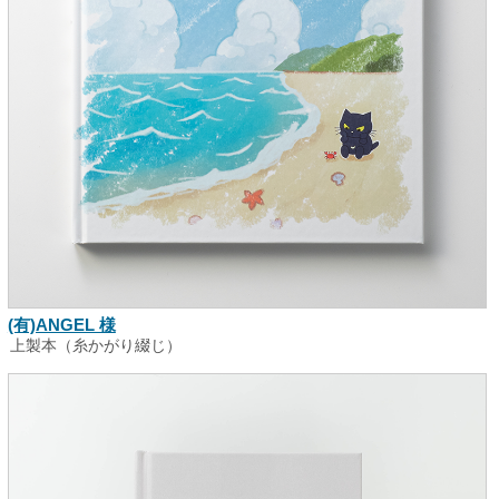
(有)ANGEL 様
上製本（糸かがり綴じ）