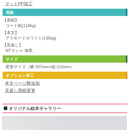
マットPP加工
用紙
【表紙】
コート紙(110kg)
【本文】
アラモードホワイト(135kg)
【見返し】
NTラシャ 漆黒
サイズ
変形サイズ（横:297mm×縦:210mm）
オプション加工
本文ページ数追加
見返し用紙変更
オリジナル絵本ギャラリー