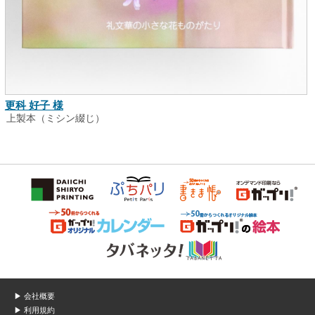
更科 好子 様
上製本（ミシン綴じ）
▶ 会社概要
▶ 利用規約