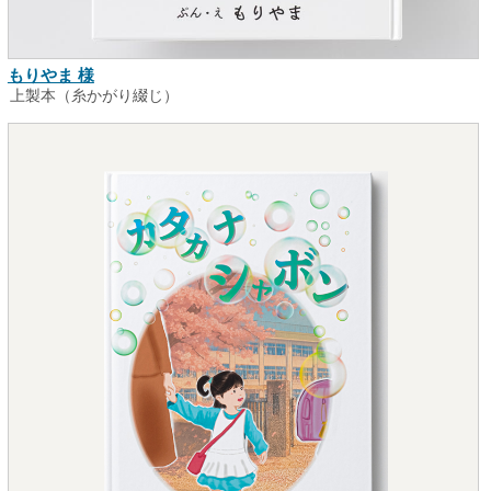
もりやま 様
上製本（糸かがり綴じ）