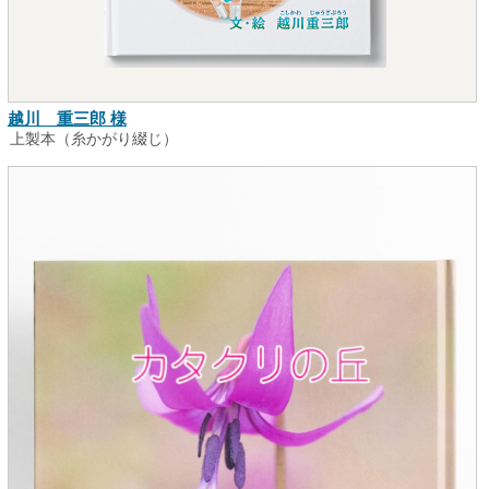
越川 重三郎 様
上製本（糸かがり綴じ）