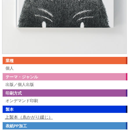
業種
個人
テーマ・ジャンル
出版／個人出版
印刷方式
オンデマンド印刷
製本
上製本（糸かがり綴じ）
表紙PP加工