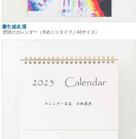
藤中 絵未 様
壁掛けカレンダー（月めくりタイプ／A3サイズ）