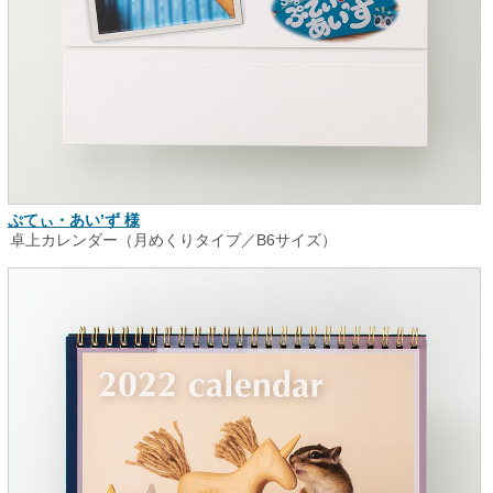
ぷてぃ・あい’ず 様
卓上カレンダー（月めくりタイプ／B6サイズ）