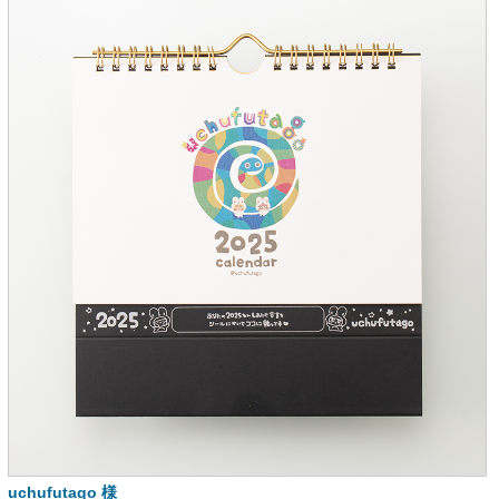
uchufutago 様