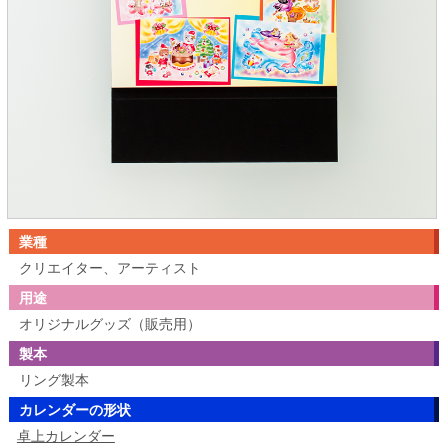
業種
クリエイター、アーティスト
用途
オリジナルグッズ（販売用）
製本
リング製本
カレンダーの形状
卓上カレンダー