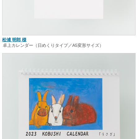
松浦 明郎 様
卓上カレンダー（日めくりタイプ／A5変形サイズ）