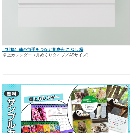
（社福）仙台市手をつなぐ育成会 こぶし 様
卓上カレンダー（月めくりタイプ／A5サイズ）