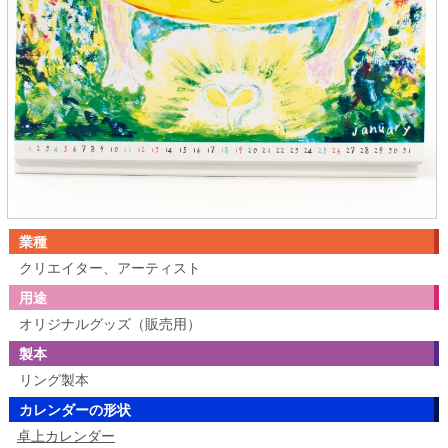
業種
クリエイター、アーティスト
用途
オリジナルグッズ（販売用）
製本
リング製本
カレンダーの形状
卓上カレンダー