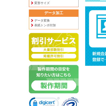
変形サイズ
データ加工
データ変換
表紙トンボ付加