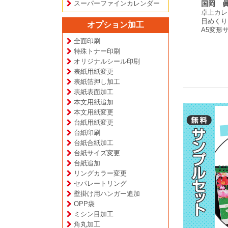
スーパーファインカレンダー
高木 賢宏 様
木村 周吾 様
国岡 眞
ー
卓上カレンダー
卓上カレンダー
卓上カレ
プ
月めくりタイプ
月めくりタイプ
日めくり
オプション加工
A5サイズ
B6サイズ
A5変形
全面印刷
特殊トナー印刷
オリジナルシール印刷
表紙用紙変更
表紙箔押し加工
表紙表面加工
本文用紙追加
本文用紙変更
台紙用紙変更
台紙印刷
台紙合紙加工
台紙サイズ変更
台紙追加
リングカラー変更
セパレートリング
壁掛け用ハンガー追加
OPP袋
ミシン目加工
角丸加工