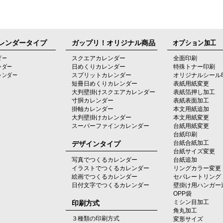
レンダータイプ
ガップリ！オリジナル商品
オプション加工
ダー
スクエアカレンダー
全面印刷
ンダー
日めくりカレンダー
特殊トナー印刷
レンダー
スプリットカレンダー
オリジナルシール
短冊日めくりカレンダー
表紙用紙変更
大判壁掛けスクエアカレンダー
表紙箔押し加工
寸胴カレンダー
表紙表面加工
掛軸カレンダー
本文用紙追加
大判壁掛けカレンダー
本文用紙変更
スーパーファインカレンダー
台紙用紙変更
台紙印刷
デザインタイプ
台紙合紙加工
台紙サイズ変更
写真でつくるカレンダー
台紙追加
イラストでつくるカレンダー
リングカラー変更
絵画でつくるカレンダー
セパレートリング
日付文字でつくるカレンダー
壁掛け用ハンガー
OPP袋
印刷方式
ミシン目加工
角丸加工
３種類の印刷方式
変形サイズ