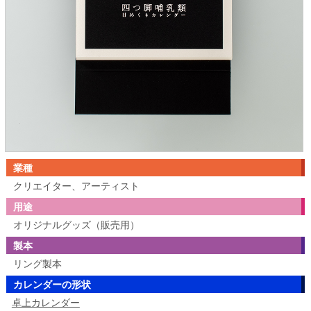
業種
クリエイター、アーティスト
用途
オリジナルグッズ（販売用）
製本
リング製本
カレンダーの形状
卓上カレンダー