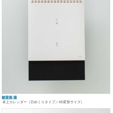
能登崇 様
卓上カレンダー（日めくりタイプ／A5変形サイズ）