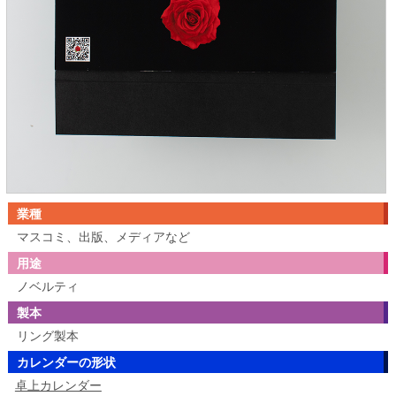
業種
マスコミ、出版、メディアなど
用途
ノベルティ
製本
リング製本
カレンダーの形状
卓上カレンダー