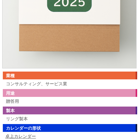
業種
コンサルティング、サービス業
用途
贈答用
製本
リング製本
カレンダーの形状
卓上カレンダー