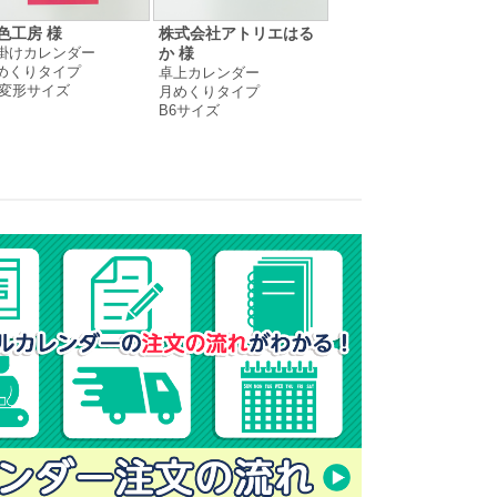
色工房 様
株式会社アトリエはる
鈴木 淑 様
掛けカレンダー
壁掛けカレンダー
か 様
めくりタイプ
月めくりタイプ
卓上カレンダー
4変形サイズ
A4サイズ
月めくりタイプ
B6サイズ