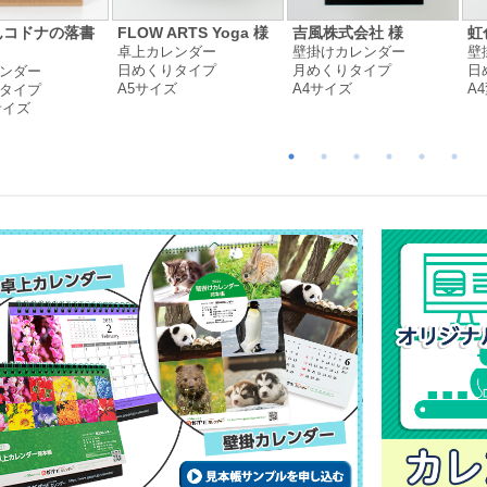
んコドナの落書
FLOW ARTS Yoga 様
吉風株式会社 様
虹
卓上カレンダー
壁掛けカレンダー
壁
日めくりタイプ
月めくりタイプ
日
ンダー
A5サイズ
A4サイズ
A
タイプ
サイズ