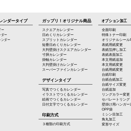
レンダータイプ
ガップリ！オリジナル商品
オプション加工
ダー
スクエアカレンダー
全面印刷
ンダー
日めくりカレンダー
特殊トナー印刷
レンダー
スプリットカレンダー
オリジナルシール
短冊日めくりカレンダー
表紙用紙変更
大判壁掛けスクエアカレンダー
表紙箔押し加工
寸胴カレンダー
表紙表面加工
掛軸カレンダー
本文用紙追加
大判壁掛けカレンダー
本文用紙変更
スーパーファインカレンダー
台紙用紙変更
台紙印刷
デザインタイプ
台紙合紙加工
台紙サイズ変更
写真でつくるカレンダー
台紙追加
イラストでつくるカレンダー
リングカラー変更
絵画でつくるカレンダー
セパレートリング
日付文字でつくるカレンダー
壁掛け用ハンガー
OPP袋
印刷方式
ミシン目加工
角丸加工
３種類の印刷方式
変形サイズ