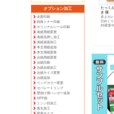
中村 真理 様
小松市手をつなぐ育成
たっく
オプション加工
ダー
卓上カレンダー
会 様
き 様
プ
日めくりタイプ
全面印刷
壁掛けカレンダー
卓上カレ
A5変形サイズ
月めくりタイプ
日めくり
特殊トナー印刷
横:320mm×縦:515mm
A5変形
オリジナルシール印刷
表紙用紙変更
表紙箔押し加工
表紙表面加工
本文用紙追加
本文用紙変更
台紙用紙変更
台紙印刷
台紙合紙加工
台紙サイズ変更
台紙追加
リングカラー変更
セパレートリング
壁掛け用ハンガー追加
OPP袋
ミシン目加工
角丸加工
変形サイズ