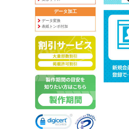
データ加工
データ変換
表紙トンボ付加