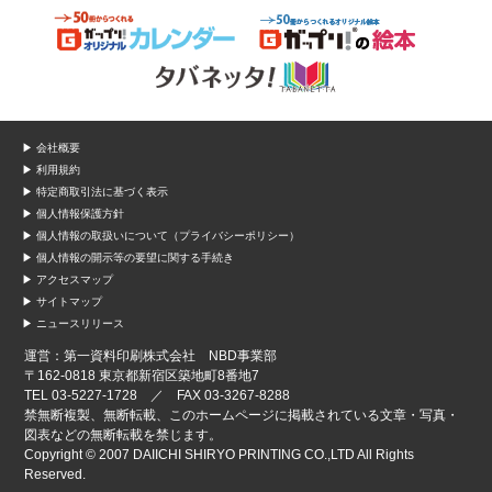
▶ 会社概要
▶ 利用規約
▶ 特定商取引法に基づく表示
▶ 個人情報保護方針
▶ 個人情報の取扱いについて（プライバシーポリシー）
▶ 個人情報の開示等の要望に関する手続き
▶ アクセスマップ
▶ サイトマップ
▶ ニュースリリース
運営：第一資料印刷株式会社 NBD事業部
〒162-0818 東京都新宿区築地町8番地7
TEL 03-5227-1728 ／ FAX 03-3267-8288
禁無断複製、無断転載、このホームページに掲載されている文章・写真・
図表などの無断転載を禁じます。
Copyright © 2007 DAIICHI SHIRYO PRINTING CO.,LTD All Rights
Reserved.