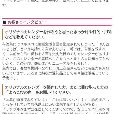
「マットコート」用紙。光沢を抑え、落ちついた仕上がりになりま
す。
お客さまインタビュー
オリジナルカレンダーを作ろうと思ったきっかけや目的・用途
などを教えてください。
与論島にはユネスコに絶滅危機言語と指定されてしまった「ゆんぬ
ふとぅば」という与論の方言があります。町では、言葉を残すべ
く、以前から島に伝わる方言を交えた日めくりカレンダーがありま
した。このカレンダーの素晴らしさをもっと多くの人に知ってもら
いたく、このたび、弊団体がリニューアルをしました。
島内では、各教育機関へ配布し、お土産屋さんなどにも販売をお願
いしています。ふるさと納税の返礼品としても今後は販売していく
予定です。
オリジナルカレンダーを製作した方、または受け取った方の
「よろこびの声」をお聞かせください。
「写真が綺麗でみやすい！」「これは買いたい！！」「紙の厚さも
しっかりしていて想像以上にいい出来で販売しがいがある」
「サンプルをまずは発送してくださってので、安心して本印刷をお