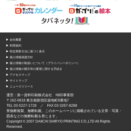
▶ 会社概要
▶ 利用規約
▶ 特定商取引法に基づく表示
▶ 個人情報保護方針
▶ 個人情報の取扱いについて（プライバシーポリシー）
▶ 個人情報の開示等の要望に関する手続き
▶ アクセスマップ
▶ サイトマップ
▶ ニュースリリース
運営：第一資料印刷株式会社 NBD事業部
〒162-0818 東京都新宿区築地町8番地7
TEL 03-5227-1728 ／ FAX 03-3267-8288
禁無断複製、無断転載、このホームページに掲載されている文章・写真・
図表などの無断転載を禁じます。
Copyright © 2007 DAIICHI SHIRYO PRINTING CO.,LTD All Rights
Reserved.