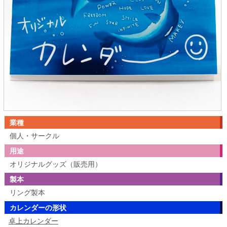
業種
個人・サークル
用途
オリジナルグッズ（販売用）
製本
リング製本
カレンダーの形状
卓上カレンダー