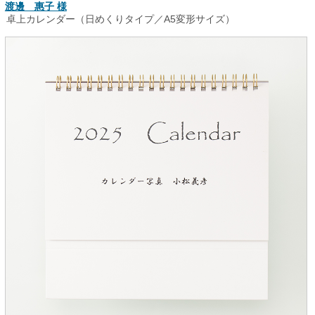
渡邊 惠子 様
卓上カレンダー（日めくりタイプ／A5変形サイズ）