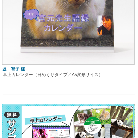
堀 智子 様
卓上カレンダー（日めくりタイプ／A5変形サイズ）