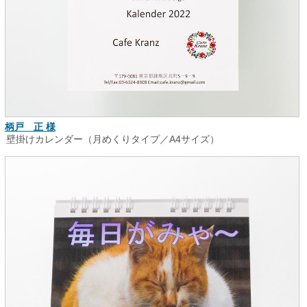
柄戸 正 様
壁掛けカレンダー（月めくりタイプ／A4サイズ）