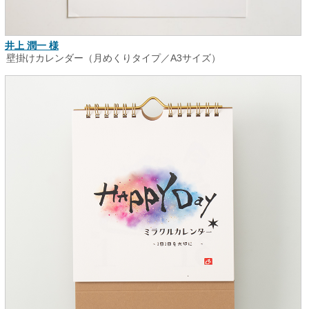
井上 潤一 様
壁掛けカレンダー（月めくりタイプ／A3サイズ）