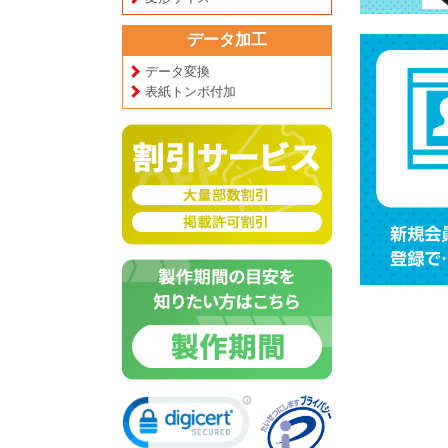
データ加工
データ変換
表紙トンボ付加