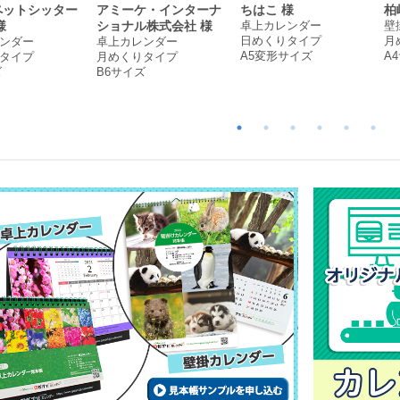
ペットシッター
アミーケ・インターナ
ちはこ 様
柏
卓上カレンダー
壁
様
ショナル株式会社 様
日めくりタイプ
月
ンダー
卓上カレンダー
A5変形サイズ
A
タイプ
月めくりタイプ
ズ
B6サイズ