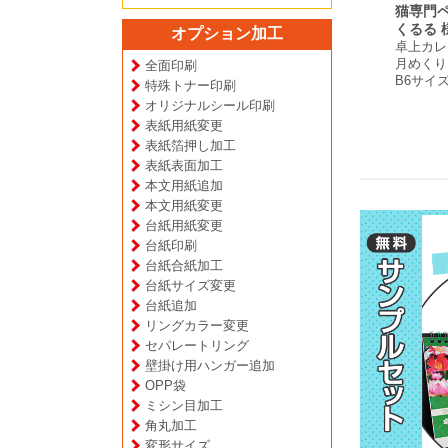
 様
株式会社スタジオグレ
一般社団法人健康労働
猫専門
ダー
ース 様
支援協会 様
くるる 
オプション加工
プ
卓上カレンダー
卓上カレンダー
卓上カレ
月めくりタイプ
日めくりタイプ
月めくり
全面印刷
A5サイズ
A5変形サイズ
B6サイ
特殊トナー印刷
オリジナルシール印刷
表紙用紙変更
表紙箔押し加工
表紙表面加工
本文用紙追加
本文用紙変更
台紙用紙変更
台紙印刷
台紙合紙加工
台紙サイズ変更
台紙追加
リングカラー変更
セパレートリング
壁掛け用ハンガー追加
OPP袋
ミシン目加工
角丸加工
変形サイズ