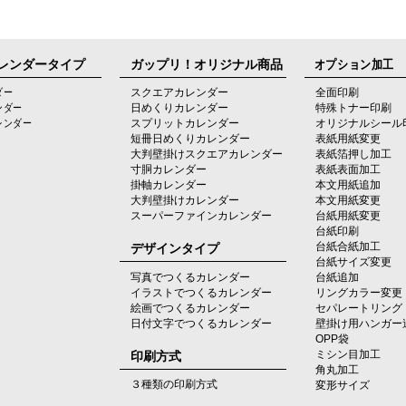
レンダータイプ
ガップリ！オリジナル商品
オプション加工
ダー
スクエアカレンダー
全面印刷
ンダー
日めくりカレンダー
特殊トナー印刷
レンダー
スプリットカレンダー
オリジナルシール
短冊日めくりカレンダー
表紙用紙変更
大判壁掛けスクエアカレンダー
表紙箔押し加工
寸胴カレンダー
表紙表面加工
掛軸カレンダー
本文用紙追加
大判壁掛けカレンダー
本文用紙変更
スーパーファインカレンダー
台紙用紙変更
台紙印刷
デザインタイプ
台紙合紙加工
台紙サイズ変更
写真でつくるカレンダー
台紙追加
イラストでつくるカレンダー
リングカラー変更
絵画でつくるカレンダー
セパレートリング
日付文字でつくるカレンダー
壁掛け用ハンガー
OPP袋
印刷方式
ミシン目加工
角丸加工
３種類の印刷方式
変形サイズ