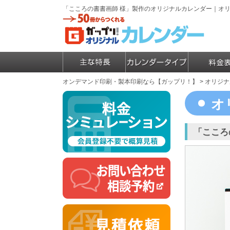
「こころの書書画師 様」製作のオリジナルカレンダー｜オ
オンデマンド印刷・製本印刷なら【ガップリ！】
>
オリジナ
オ
「こころ