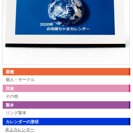
業種
個人・サークル
用途
その他
製本
リング製本
カレンダーの形状
卓上カレンダー