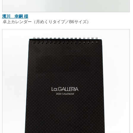
濱川 幸嗣 様
卓上カレンダー（月めくりタイプ／B6サイズ）