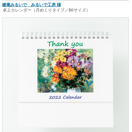
嬉庵みるいで みるいで工房 様
卓上カレンダー（月めくりタイプ／B6サイズ）