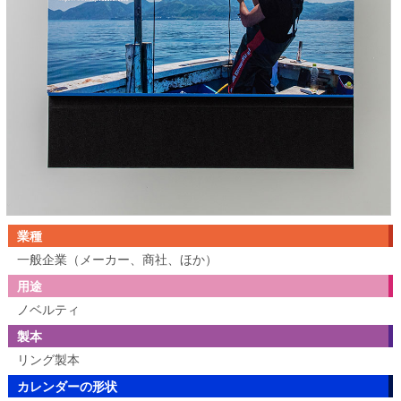
業種
一般企業（メーカー、商社、ほか）
用途
ノベルティ
製本
リング製本
カレンダーの形状