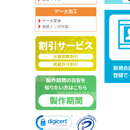
データ加工
データ変換
表紙トンボ付加