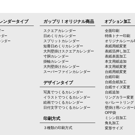
レンダータイプ
ガップリ！オリジナル商品
オプション加工
ダー
スクエアカレンダー
全面印刷
ンダー
日めくりカレンダー
特殊トナー印刷
レンダー
スプリットカレンダー
オリジナルシール
短冊日めくりカレンダー
表紙用紙変更
大判壁掛けスクエアカレンダー
表紙箔押し加工
寸胴カレンダー
表紙表面加工
掛軸カレンダー
本文用紙追加
大判壁掛けカレンダー
本文用紙変更
スーパーファインカレンダー
台紙用紙変更
台紙印刷
デザインタイプ
台紙合紙加工
台紙サイズ変更
写真でつくるカレンダー
台紙追加
イラストでつくるカレンダー
リングカラー変更
絵画でつくるカレンダー
セパレートリング
日付文字でつくるカレンダー
壁掛け用ハンガー
OPP袋
印刷方式
ミシン目加工
角丸加工
３種類の印刷方式
変形サイズ