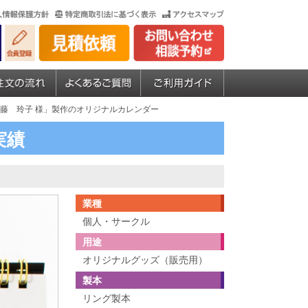
伊藤 玲子 様」製作のオリジナルカレンダー
実績
業種
個人・サークル
用途
オリジナルグッズ（販売用）
製本
リング製本