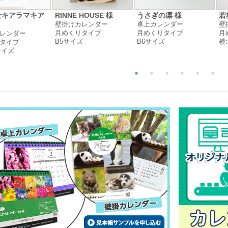
社キアラマキア
RINNE HOUSE 様
うさぎの凛 様
若
壁掛けカレンダー
卓上カレンダー
壁
月めくりタイプ
月めくりタイプ
月
レンダー
B5サイズ
B6サイズ
横:
タイプ
サイズ