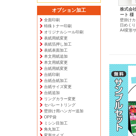
オわんた
イマムラ ユウ 様
L’atelier Cannelle（ア
株式会
オプション加工
卓上カレンダー
トリエ カネル） 様
ート 様
月めくりタイプ
全面印刷
ー
卓上カレンダー
壁掛けカ
A5サイズ
プ
月めくりタイプ
日めくり
特殊トナー印刷
A5サイズ
A4変形
オリジナルシール印刷
表紙用紙変更
表紙箔押し加工
表紙表面加工
本文用紙追加
本文用紙変更
台紙用紙変更
台紙印刷
台紙合紙加工
台紙サイズ変更
台紙追加
リングカラー変更
セパレートリング
壁掛け用ハンガー追加
OPP袋
ミシン目加工
角丸加工
変形サイズ