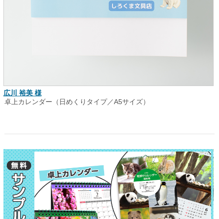
広川 裕美 様
卓上カレンダー（日めくりタイプ／A5サイズ）