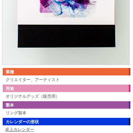
業種
クリエイター、アーティスト
用途
オリジナルグッズ（販売用）
製本
リング製本
カレンダーの形状
卓上カレンダー