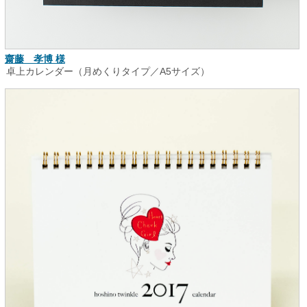
齋藤 孝博 様
卓上カレンダー（月めくりタイプ／A5サイズ）