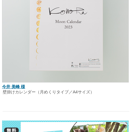
今井 美峰 様
壁掛けカレンダー（月めくりタイプ／A4サイズ）