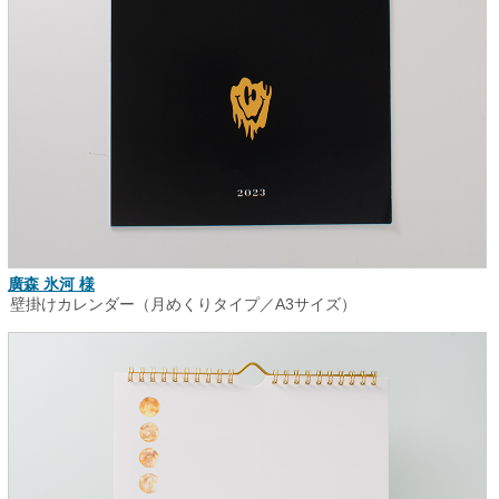
廣森 氷河 様
壁掛けカレンダー（月めくりタイプ／A3サイズ）