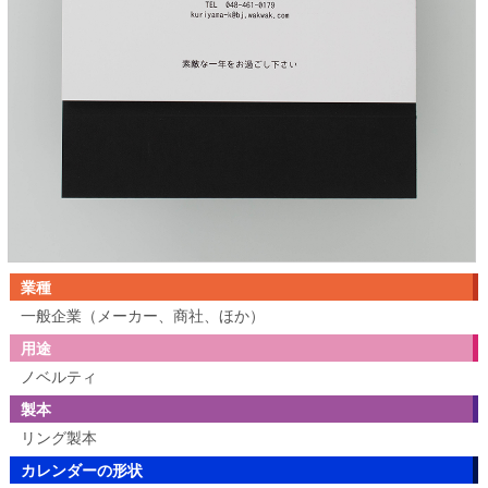
業種
一般企業（メーカー、商社、ほか）
用途
ノベルティ
製本
リング製本
カレンダーの形状