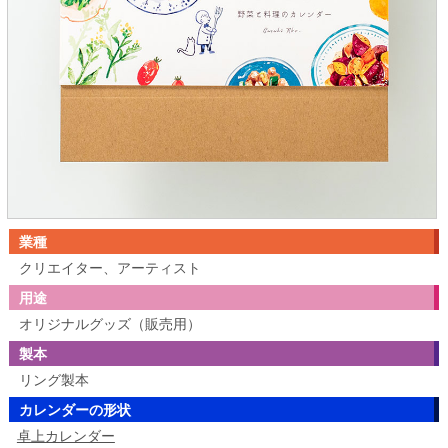
業種
クリエイター、アーティスト
用途
オリジナルグッズ（販売用）
製本
リング製本
カレンダーの形状
卓上カレンダー