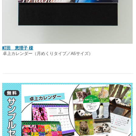
町田 恵理子 様
卓上カレンダー（月めくりタイプ／A5サイズ）