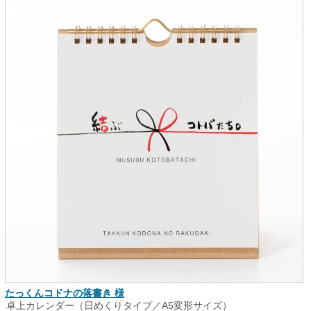
たっくんコドナの落書き 様
卓上カレンダー（日めくりタイプ／A5変形サイズ）