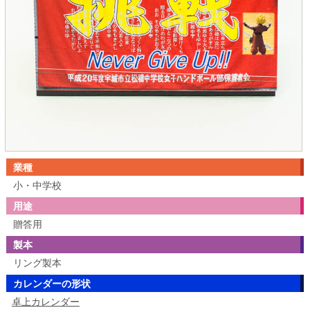
業種
小・中学校
用途
贈答用
製本
リング製本
カレンダーの形状
卓上カレンダー