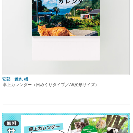
安部 達也 様
卓上カレンダー（日めくりタイプ／A5変形サイズ）