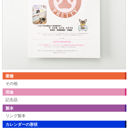
業種
その他
用途
記念品
製本
リング製本
カレンダーの形状