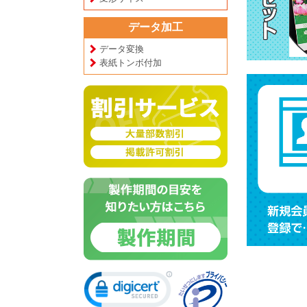
データ加工
データ変換
表紙トンボ付加