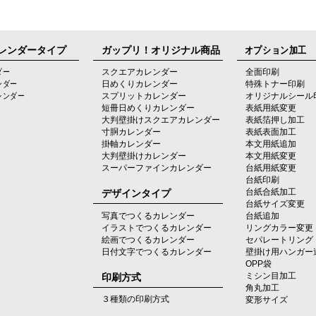
レンダータイプ
ガップリ！オリジナル商品
オプション加工
ダー
スクエアカレンダー
全面印刷
ンダー
日めくりカレンダー
特殊トナー印刷
レンダー
スプリットカレンダー
オリジナルシール
短冊日めくりカレンダー
表紙用紙変更
大判壁掛けスクエアカレンダー
表紙箔押し加工
寸胴カレンダー
表紙表面加工
掛軸カレンダー
本文用紙追加
大判壁掛けカレンダー
本文用紙変更
スーパーファインカレンダー
台紙用紙変更
台紙印刷
デザインタイプ
台紙合紙加工
台紙サイズ変更
写真でつくるカレンダー
台紙追加
イラストでつくるカレンダー
リングカラー変更
絵画でつくるカレンダー
セパレートリング
日付文字でつくるカレンダー
壁掛け用ハンガー
OPP袋
印刷方式
ミシン目加工
角丸加工
３種類の印刷方式
変形サイズ