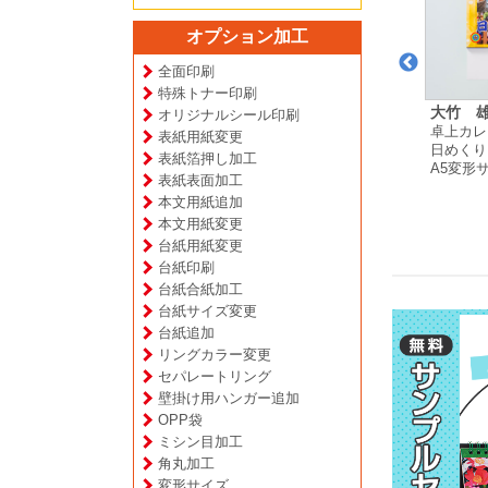
オプション加工
全面印刷
特殊トナー印刷
西道場 様
ふくろうの杜 様
KEI建築 様
大竹 雄
オリジナルシール印刷
ンダー
卓上カレンダー
卓上カレンダー
卓上カレ
表紙用紙変更
月めくりタイプ
月めくりタイプ
日めくり
表紙箔押し加工
B6サイズ
変形サイズ
A5変形
表紙表面加工
本文用紙追加
本文用紙変更
台紙用紙変更
台紙印刷
台紙合紙加工
台紙サイズ変更
台紙追加
リングカラー変更
セパレートリング
壁掛け用ハンガー追加
OPP袋
ミシン目加工
角丸加工
変形サイズ