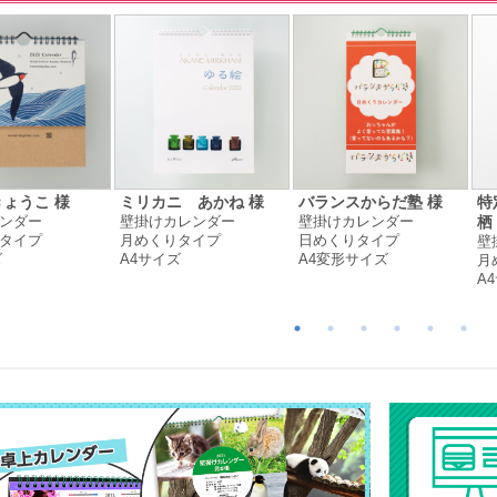
ょうこ 様
ミリカニ あかね 様
バランスからだ塾 様
特
ンダー
壁掛けカレンダー
壁掛けカレンダー
栖
タイプ
月めくりタイプ
日めくりタイプ
壁
ズ
A4サイズ
A4変形サイズ
月
A