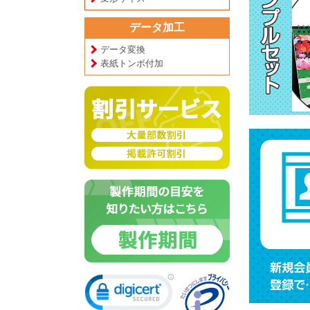
データ加工
データ変換
表紙トンボ付加