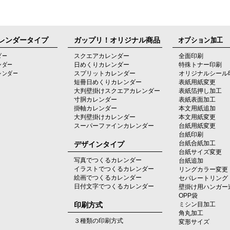
レンダータイプ
ガップリ！オリジナル商品
オプション加工
ダー
スクエアカレンダー
全面印刷
ンダー
日めくりカレンダー
特殊トナー印刷
レンダー
スプリットカレンダー
オリジナルシール
短冊日めくりカレンダー
表紙用紙変更
大判壁掛けスクエアカレンダー
表紙箔押し加工
寸胴カレンダー
表紙表面加工
掛軸カレンダー
本文用紙追加
大判壁掛けカレンダー
本文用紙変更
スーパーファインカレンダー
台紙用紙変更
台紙印刷
デザインタイプ
台紙合紙加工
台紙サイズ変更
写真でつくるカレンダー
台紙追加
イラストでつくるカレンダー
リングカラー変更
絵画でつくるカレンダー
セパレートリング
日付文字でつくるカレンダー
壁掛け用ハンガー
OPP袋
印刷方式
ミシン目加工
角丸加工
３種類の印刷方式
変形サイズ