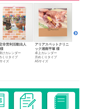
定非営利活動法人
アリアスペットクリニ
Time is Bunny 様
壁掛けカレンダー
 様
ック湘南平塚 様
月めくりタイプ
掛けカレンダー
卓上カレンダー
A4サイズ
めくりタイプ
月めくりタイプ
4サイズ
A5サイズ