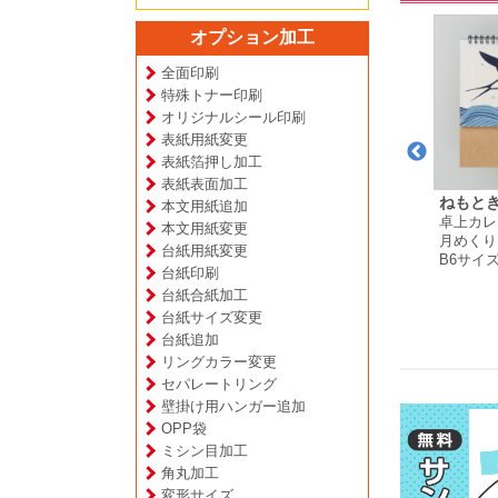
オプション加工
全面印刷
特殊トナー印刷
オリジナルシール印刷
表紙用紙変更
表紙箔押し加工
表紙表面加工
株式会社
かれがぁの焼酎屋 谷
花田 剛 様
ねもとき
本文用紙追加
卓上カレンダー
卓上カレ
山酒店 様
本文用紙変更
月めくりタイプ
月めくり
ダー
壁掛けカレンダー
台紙用紙変更
A5サイズ
B6サイ
プ
月めくりタイプ
台紙印刷
横:297mm×縦:680mm
台紙合紙加工
台紙サイズ変更
台紙追加
リングカラー変更
セパレートリング
壁掛け用ハンガー追加
OPP袋
ミシン目加工
角丸加工
変形サイズ