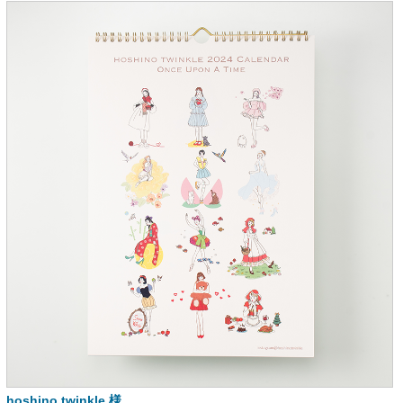
hoshino twinkle 様