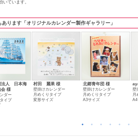
効いています。
もあります「オリジナルカレンダー製作ギャラリー」
団法人 日本海
村田 麗果 様
北郷青年団 様
ay
壁掛けカレンダー
壁掛けカレンダー
壁
会 様
月めくりタイプ
月めくりタイプ
月
ンダー
変形サイズ
A3サイズ
A
タイプ
ズ