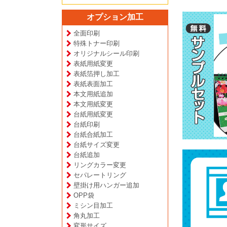
オプション加工
全面印刷
特殊トナー印刷
オリジナルシール印刷
表紙用紙変更
表紙箔押し加工
表紙表面加工
本文用紙追加
本文用紙変更
台紙用紙変更
台紙印刷
台紙合紙加工
台紙サイズ変更
台紙追加
リングカラー変更
セパレートリング
壁掛け用ハンガー追加
OPP袋
ミシン目加工
角丸加工
変形サイズ