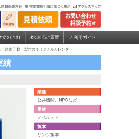
小川 紗貴子 様」製作のオリジナルカレンダー
実績
業種
公共機関、NPOなど
用途
ノベルティ
製本
リング製本