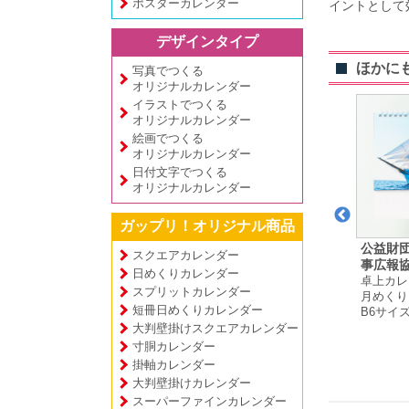
ポスターカレンダー
イントとして
デザインタイプ
ほかに
写真でつくる
オリジナルカレンダー
イラストでつくる
オリジナルカレンダー
絵画でつくる
オリジナルカレンダー
日付文字でつくる
オリジナルカレンダー
ガップリ！オリジナル商品
様
レシピ本StayHome製
山田 明義 様
公益財
スクエアカレンダー
ダー
卓上カレンダー
作部 様
事広報協
日めくりカレンダー
プ
月めくりタイプ
卓上カレンダー
卓上カレ
スプリットカレンダー
A5サイズ
日めくりタイプ
月めくり
短冊日めくりカレンダー
A5変形サイズ
B6サイ
大判壁掛けスクエアカレンダー
寸胴カレンダー
掛軸カレンダー
大判壁掛けカレンダー
スーパーファインカレンダー