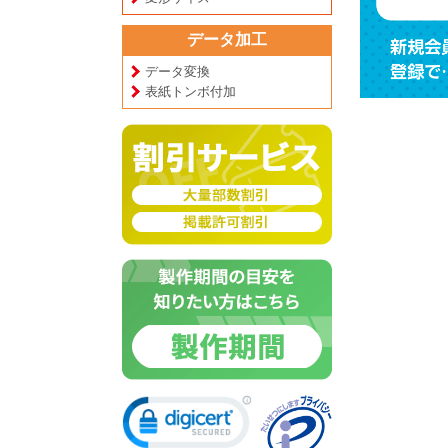
データ加工
データ変換
表紙トンボ付加