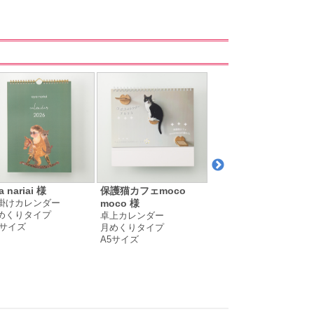
a nariai 様
保護猫カフェmoco
アトリエ花ことり 様
掛けカレンダー
壁掛けカレンダー
moco 様
めくりタイプ
月めくりタイプ
卓上カレンダー
4サイズ
B5サイズ
月めくりタイプ
A5サイズ