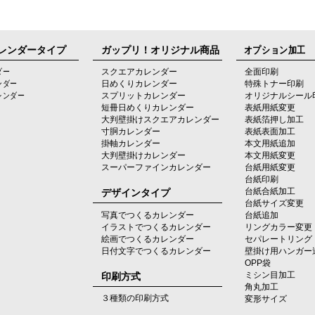
レンダータイプ
ガップリ！オリジナル商品
オプション加工
ダー
スクエアカレンダー
全面印刷
ンダー
日めくりカレンダー
特殊トナー印刷
レンダー
スプリットカレンダー
オリジナルシール
短冊日めくりカレンダー
表紙用紙変更
大判壁掛けスクエアカレンダー
表紙箔押し加工
寸胴カレンダー
表紙表面加工
掛軸カレンダー
本文用紙追加
大判壁掛けカレンダー
本文用紙変更
スーパーファインカレンダー
台紙用紙変更
台紙印刷
デザインタイプ
台紙合紙加工
台紙サイズ変更
写真でつくるカレンダー
台紙追加
イラストでつくるカレンダー
リングカラー変更
絵画でつくるカレンダー
セパレートリング
日付文字でつくるカレンダー
壁掛け用ハンガー
OPP袋
印刷方式
ミシン目加工
角丸加工
３種類の印刷方式
変形サイズ