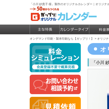
「小川 紗貴子 様」製作のオリジナルカレンダー｜オリジ
オンデマンド印刷・製本印刷なら【ガップリ！】
>
オリジナ
オ
「小川 