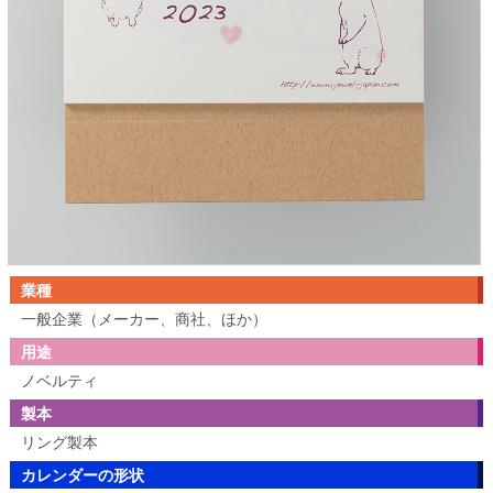
業種
一般企業（メーカー、商社、ほか）
用途
ノベルティ
製本
リング製本
カレンダーの形状