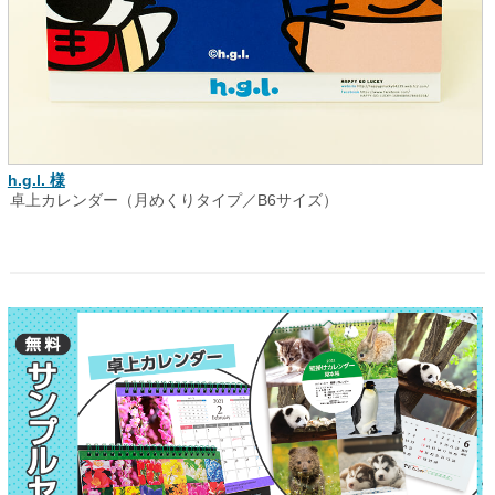
h.g.l. 様
卓上カレンダー（月めくりタイプ／B6サイズ）