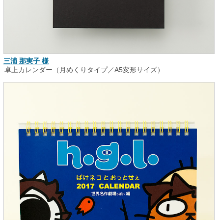
三浦 那実子 様
卓上カレンダー（月めくりタイプ／A5変形サイズ）