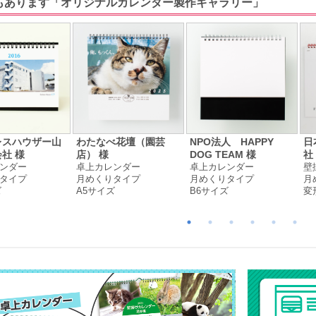
もあります「オリジナルカレンダー製作ギャラリー」
レスハウザー山
わたなべ花壇（園芸
NPO法人 HAPPY
日
社 様
店） 様
DOG TEAM 様
社
ンダー
卓上カレンダー
卓上カレンダー
壁
タイプ
月めくりタイプ
月めくりタイプ
月
ズ
A5サイズ
B6サイズ
変