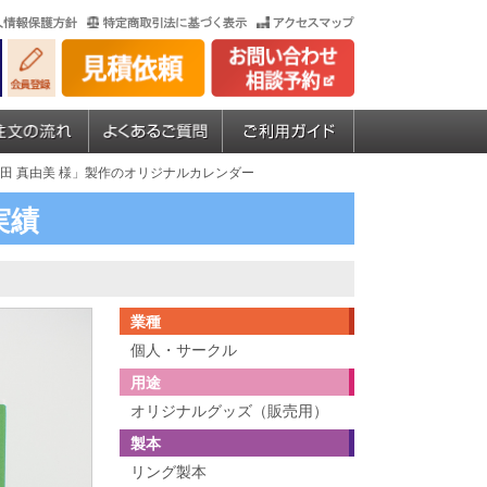
山田 真由美 様」製作のオリジナルカレンダー
実績
業種
個人・サークル
用途
オリジナルグッズ（販売用）
製本
リング製本