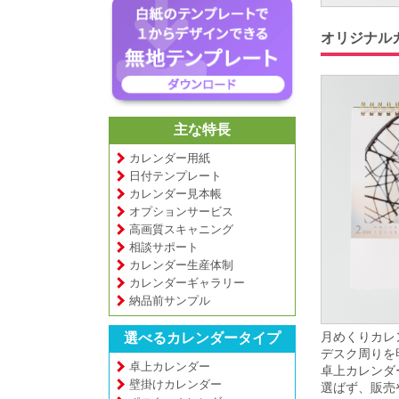
オリジナル
主な特長
カレンダー用紙
日付テンプレート
カレンダー見本帳
オプションサービス
高画質スキャニング
相談サポート
カレンダー生産体制
カレンダーギャラリー
納品前サンプル
月めくりカレ
選べるカレンダータイプ
デスク周りを
卓上カレンダー
卓上カレンダ
壁掛けカレンダー
選ばず、販売