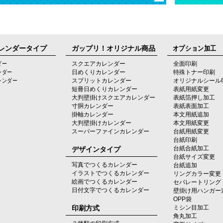
レンダータイプ
ガップリ！オリジナル商品
オプション加工
ダー
スクエアカレンダー
全面印刷
ンダー
日めくりカレンダー
特殊トナー印刷
レンダー
スプリットカレンダー
オリジナルシール
短冊日めくりカレンダー
表紙用紙変更
大判壁掛けスクエアカレンダー
表紙箔押し加工
寸胴カレンダー
表紙表面加工
掛軸カレンダー
本文用紙追加
大判壁掛けカレンダー
本文用紙変更
スーパーファインカレンダー
台紙用紙変更
台紙印刷
デザインタイプ
台紙合紙加工
台紙サイズ変更
写真でつくるカレンダー
台紙追加
イラストでつくるカレンダー
リングカラー変更
絵画でつくるカレンダー
セパレートリング
日付文字でつくるカレンダー
壁掛け用ハンガー
OPP袋
印刷方式
ミシン目加工
角丸加工