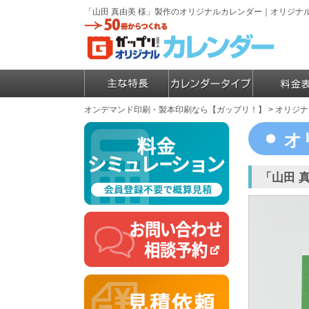
「山田 真由美 様」製作のオリジナルカレンダー｜オリジ
オンデマンド印刷・製本印刷なら【ガップリ！】
>
オリジナ
オ
「山田 