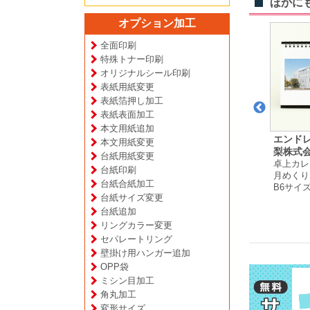
ほかに
オプション加工
全面印刷
特殊トナー印刷
オリジナルシール印刷
表紙用紙変更
表紙箔押し加工
表紙表面加工
本文用紙追加
雅文 様
北田 皆実 様
株式会社オアシスコー
エンド
本文用紙変更
ー
卓上カレンダー
ポレーション 様
梨株式会
台紙用紙変更
プ
月めくりタイプ
卓上カレンダー
卓上カレ
台紙印刷
B6サイズ
月めくりタイプ
月めくり
台紙合紙加工
A5サイズ
B6サイ
台紙サイズ変更
台紙追加
リングカラー変更
セパレートリング
壁掛け用ハンガー追加
OPP袋
ミシン目加工
角丸加工
変形サイズ