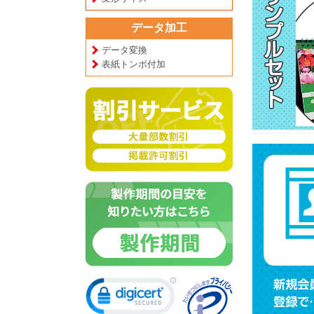
データ加工
データ変換
表紙トンボ付加