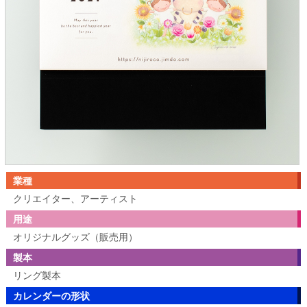
業種
クリエイター、アーティスト
用途
オリジナルグッズ（販売用）
製本
リング製本
カレンダーの形状