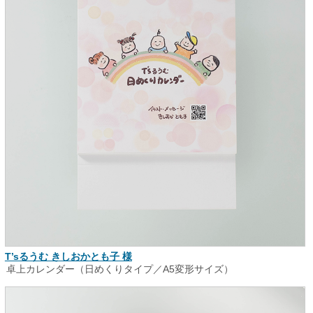
T’sるうむ きしおかとも子 様
卓上カレンダー（日めくりタイプ／A5変形サイズ）