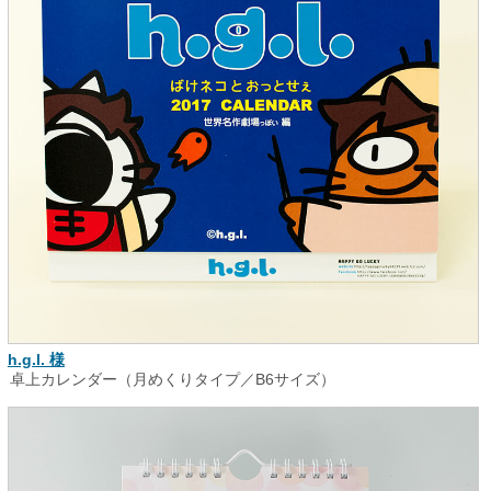
h.g.l. 様
卓上カレンダー（月めくりタイプ／B6サイズ）