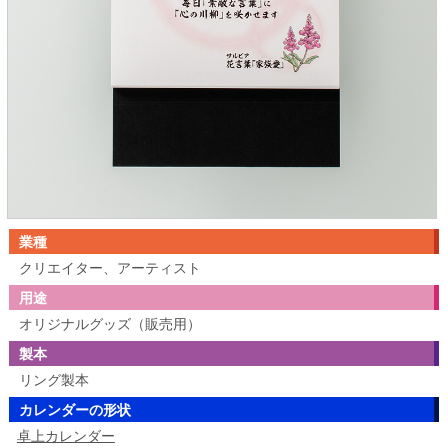
業種
クリエイター、アーティスト
用途
オリジナルグッズ（販売用）
製本
リング製本
カレンダーの形状
卓上カレンダー