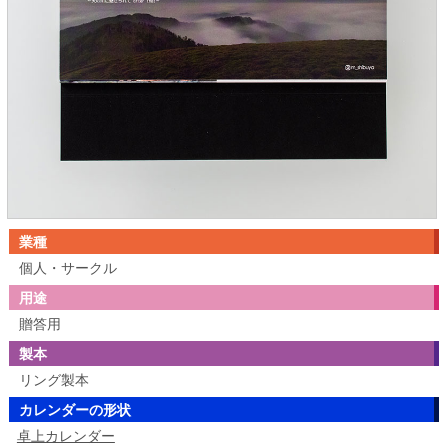
業種
個人・サークル
用途
贈答用
製本
リング製本
カレンダーの形状
卓上カレンダー