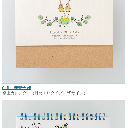
白井 美奈子 様
卓上カレンダー（月めくりタイプ／A5サイズ）