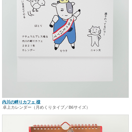
内川の畔りカフェ 様
卓上カレンダー（月めくりタイプ／B6サイズ）