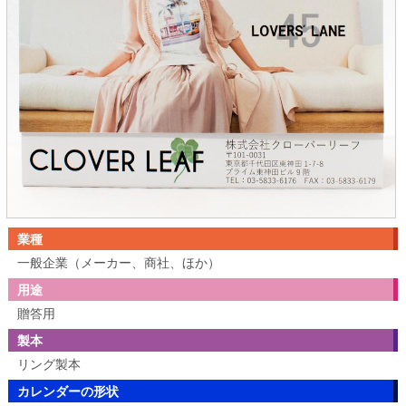
業種
一般企業（メーカー、商社、ほか）
用途
贈答用
製本
リング製本
カレンダーの形状