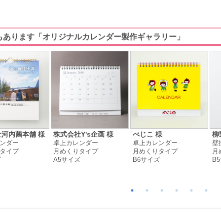
もあります「オリジナルカレンダー製作ギャラリー」
河内菌本舗 様
株式会社Y's企画 様
べじこ 様
柳
ンダー
卓上カレンダー
卓上カレンダー
壁
タイプ
月めくりタイプ
月めくりタイプ
月
ズ
A5サイズ
B6サイズ
B