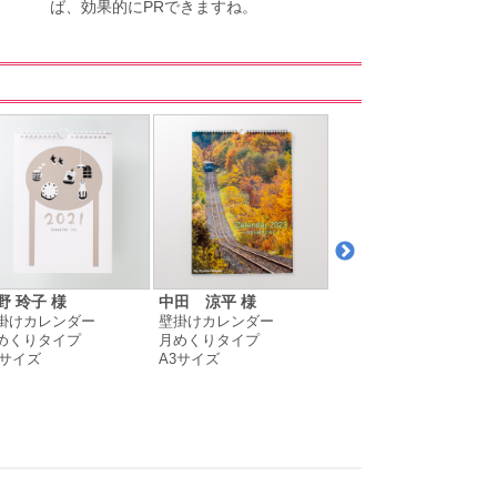
ば、効果的にPRできますね。
野 玲子 様
中田 涼平 様
旭川東栄ガラス有限会
掛けカレンダー
壁掛けカレンダー
社 様
めくりタイプ
月めくりタイプ
卓上カレンダー
5サイズ
A3サイズ
月めくりタイプ
A5変形サイズ