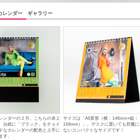
カレンダー ギャラリー
レンダーの２月。こちらの卓上
サイズは「A5変形（横：148mm×縦：
、台紙に「ブラック」をチョイ
158mm）」。デスクに置いても邪魔
ドなカレンダーの配色と上手に
ないコンパクトなサイズです！
ます。