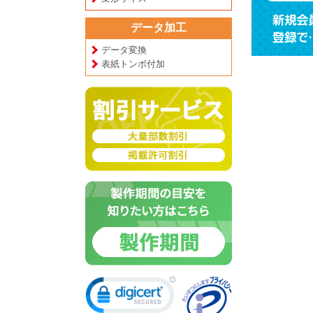
データ加工
データ変換
表紙トンボ付加