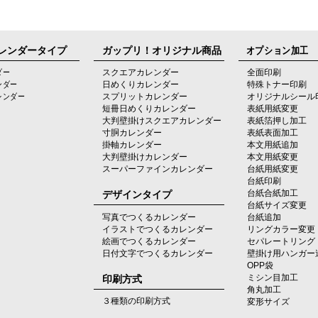
レンダータイプ
ガップリ！オリジナル商品
オプション加工
ダー
スクエアカレンダー
全面印刷
ンダー
日めくりカレンダー
特殊トナー印刷
レンダー
スプリットカレンダー
オリジナルシール
短冊日めくりカレンダー
表紙用紙変更
大判壁掛けスクエアカレンダー
表紙箔押し加工
寸胴カレンダー
表紙表面加工
掛軸カレンダー
本文用紙追加
大判壁掛けカレンダー
本文用紙変更
スーパーファインカレンダー
台紙用紙変更
台紙印刷
デザインタイプ
台紙合紙加工
台紙サイズ変更
写真でつくるカレンダー
台紙追加
イラストでつくるカレンダー
リングカラー変更
絵画でつくるカレンダー
セパレートリング
日付文字でつくるカレンダー
壁掛け用ハンガー
OPP袋
印刷方式
ミシン目加工
角丸加工
３種類の印刷方式
変形サイズ