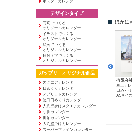
ポスターカレンダー
デザインタイプ
ほかに
写真でつくる
オリジナルカレンダー
イラストでつくる
オリジナルカレンダー
絵画でつくる
オリジナルカレンダー
日付文字でつくる
オリジナルカレンダー
ガップリ！オリジナル商品
おかちゑ 様
株式会社ライトブルー
有限会社
スクエアカレンダー
ー
卓上カレンダー
卓上カレ
コンサルティング 様
日めくりカレンダー
プ
月めくりタイプ
日めくり
壁掛けカレンダー
スプリットカレンダー
A5サイズ
A5サイ
月めくりタイプ
短冊日めくりカレンダー
A3サイズ
大判壁掛けスクエアカレンダー
寸胴カレンダー
掛軸カレンダー
大判壁掛けカレンダー
スーパーファインカレンダー