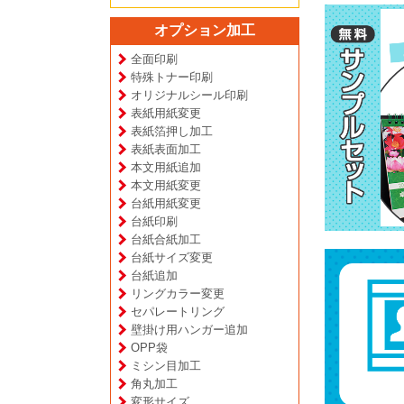
オプション加工
全面印刷
特殊トナー印刷
オリジナルシール印刷
表紙用紙変更
表紙箔押し加工
表紙表面加工
本文用紙追加
本文用紙変更
台紙用紙変更
台紙印刷
台紙合紙加工
台紙サイズ変更
台紙追加
リングカラー変更
セパレートリング
壁掛け用ハンガー追加
OPP袋
ミシン目加工
角丸加工
変形サイズ